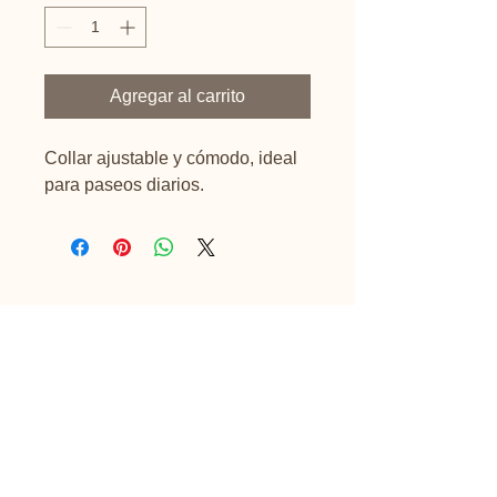
Agregar al carrito
Collar ajustable y cómodo, ideal 
para paseos diarios.
My Pet Grooming
310 7759980
mypetgroomingco@hotmail.com
Bogotá, Colombia